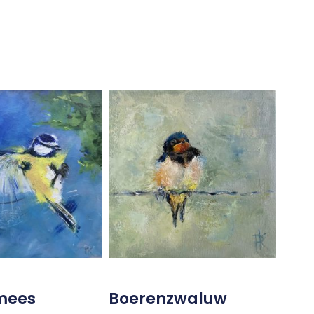
mees
Boerenzwaluw